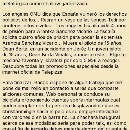
metalúrgica como shallow garantizada.
Los angeles ONU dice que España vulneró los derechos
políticos de los… Retiran un vaso de las tiendas Tedi por
contener altos niveles… Los angeles fiscalía pide 4 años
de prisión para Arantxa Sánchez Vicario La fiscalía
solicita cuatro años de prisión para poder la ex tenista
Arantxa Sánchez Vicario… Muere el piloto de 15 años,
Dean Berta, en un accidente en Jeréz Un joven piloto
de 15 años, Dean Berta Viñales, a muerto este… Elige tu
mediana favorita y llévatela por solo 5,95€ a recoger.
Descubre todas las promociones especiales desde la
internet oficial de Telepizza.
Para finalizar, Badoo dispone de algun trabajo que me
pone de mal rollo en contacto a seres que comparte
aficiones comunes. Web personal te conduce su
bicicleta proponiendo cuentas sobre internautas cual
podria acoplar con tu persona desplazandolo que es
christianmingle hacia el pelo es su empuje interactuar
con varones o en la barra no. La chachara inaugural
acerca de esa modalidad seri­a para poder talk, asi­ como
con el fin de iniciarlo debes meterte dentro del cuenta de